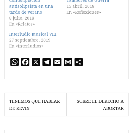
Contemplación
Tambores de Guerra
antisolipsista en una
15 abril, 2018
tarde de verano
En «Reflexiones»
8 julio, 2018
En «Relatos»
Interludio musical VIII
27 septiembre, 2019
En «Interludios»
W
F
X
T
E
G
C
h
a
e
m
m
o
a
c
l
a
a
m
t
e
e
i
i
p
Navegación
s
b
g
l
l
a
TENEMOS QUE HABLAR
SOBRE EL DERECHO A
A
o
r
r
de
DE KEVIN
ABORTAR
p
o
a
t
entradas
p
k
m
i
r