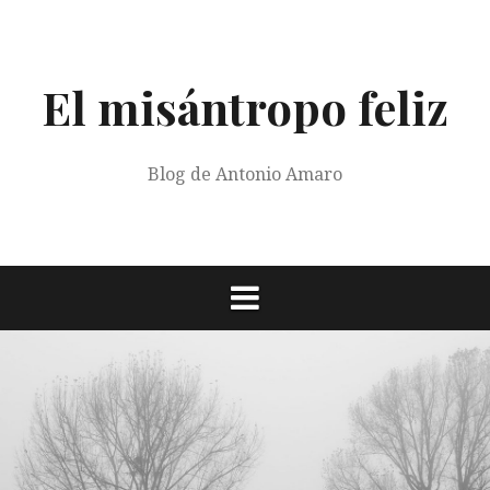
Saltar
al
contenido
El misántropo feliz
Blog de Antonio Amaro