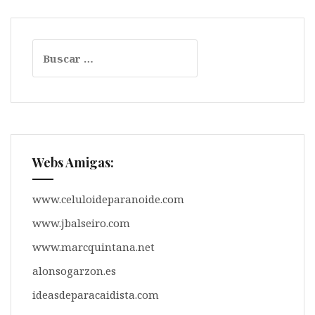
t
e
e
i
i
p
s
b
g
l
l
a
A
o
r
r
Buscar:
p
o
a
t
p
k
m
i
r
Webs Amigas:
www.celuloideparanoide.com
www.jbalseiro.com
www.marcquintana.net
alonsogarzon.es
ideasdeparacaidista.com