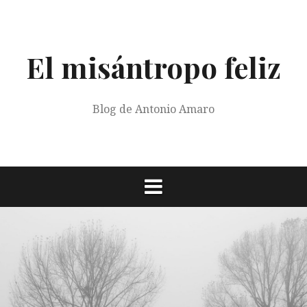
Saltar
al
contenido
El misántropo feliz
Blog de Antonio Amaro