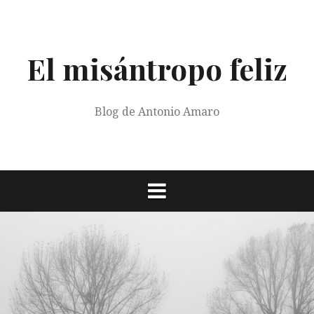
Saltar
al
contenido
El misántropo feliz
Blog de Antonio Amaro