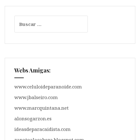
p
k
m
i
r
Buscar:
Webs Amigas:
www.celuloideparanoide.com
www.jbalseiro.com
www.marcquintana.net
alonsogarzon.es
ideasdeparacaidista.com
zapatoalacabeza.blogspot.com