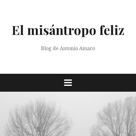
Saltar
al
contenido
El misántropo feliz
Blog de Antonio Amaro