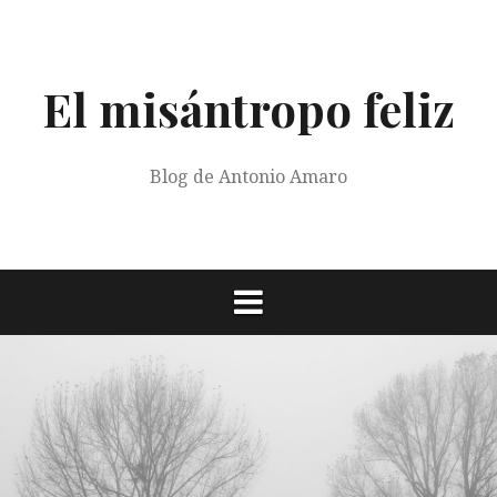
Saltar
al
contenido
El misántropo feliz
Blog de Antonio Amaro