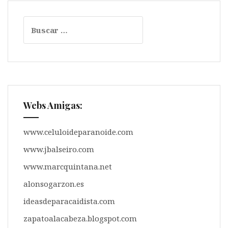
s
b
g
l
l
a
A
o
r
r
Buscar:
p
o
a
t
p
k
m
i
r
Webs Amigas:
www.celuloideparanoide.com
www.jbalseiro.com
www.marcquintana.net
alonsogarzon.es
ideasdeparacaidista.com
zapatoalacabeza.blogspot.com