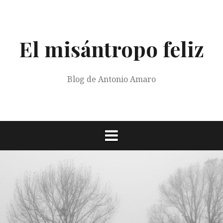
Saltar
al
contenido
El misántropo feliz
Blog de Antonio Amaro