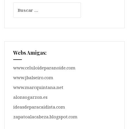
A
o
r
r
Buscar:
p
o
a
t
p
k
m
i
r
Webs Amigas:
www.celuloideparanoide.com
www.jbalseiro.com
www.marcquintana.net
alonsogarzon.es
ideasdeparacaidista.com
zapatoalacabeza.blogspot.com