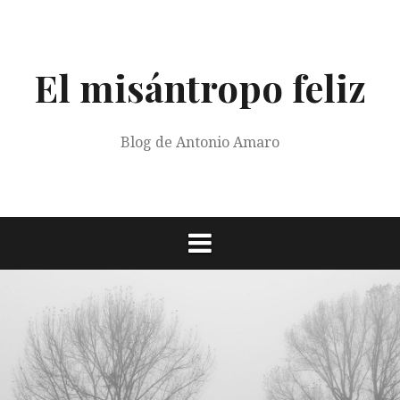
Saltar
al
contenido
El misántropo feliz
Blog de Antonio Amaro