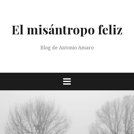
Saltar
al
contenido
El misántropo feliz
Blog de Antonio Amaro