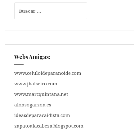
A
o
r
r
Buscar:
p
o
a
t
p
k
m
i
r
Webs Amigas:
www.celuloideparanoide.com
www.jbalseiro.com
www.marcquintana.net
alonsogarzon.es
ideasdeparacaidista.com
zapatoalacabeza.blogspot.com