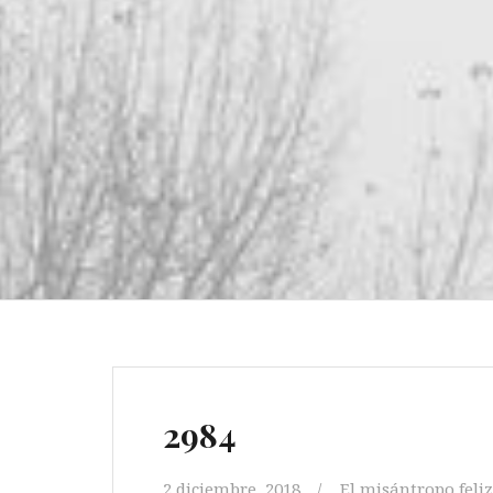
2984
2 diciembre, 2018
El misántropo feliz