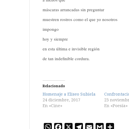
máscaras arrancadas sin preguntar
muestren rostros como el que yo nosotros
impongo
hoy y siempre
en esta última e invisible región
de tan indefinible cordura.
Relacionado
Homenaje a Eliseo Subiela
Confrontaci
24 diciembre, 2017
23 noviembr
En «Cine»
En «Poesía»
W
F
X
T
E
G
C