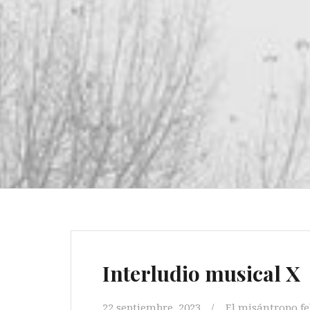
Interludio musical X
22 septiembre, 2023
El misántropo fe