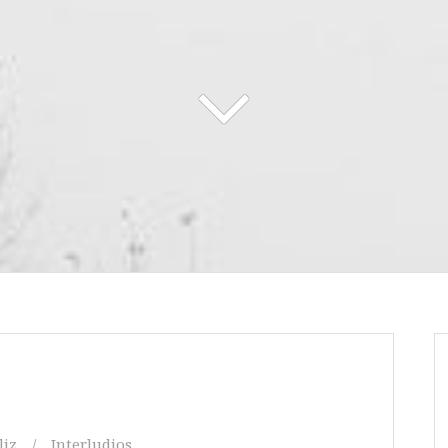
liz
Interludios