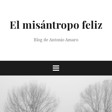
Saltar
al
contenido
El misántropo feliz
Blog de Antonio Amaro