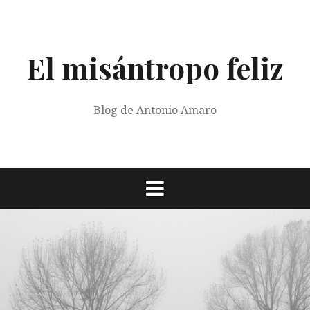
Saltar
al
contenido
El misántropo feliz
Blog de Antonio Amaro