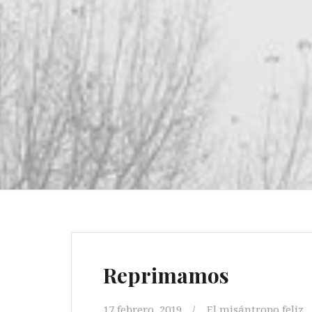
Reprimamos
17 febrero, 2019
El misántropo feliz