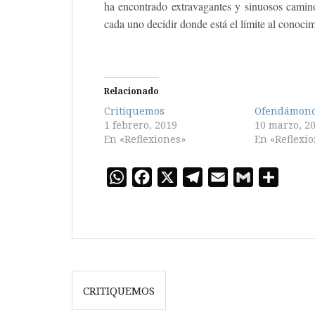
ha encontrado extravagantes y sinuosos caminos
cada uno decidir donde está el límite al conocim
Relacionado
Critiquemos
Ofendámon
1 febrero, 2019
10 marzo, 2
En «Reflexiones»
En «Reflexi
W
F
X
T
E
G
C
h
a
e
m
m
o
a
c
l
a
a
m
t
e
e
i
i
p
s
b
g
l
l
a
Navegación
A
o
r
r
CRITIQUEMOS
p
o
a
t
de