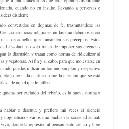
egado a una situación en que toda opinión discordante
cionaria, cuando no en insulto, llevando a perversas e
sidera disidente.
ido convertidos en dogmas de fe, trasmutándose las
la Ciencia en meras religiones en las que debemos creer
 ni la de aquellos que transmiten sus preceptos. Estos
rdad absoluta, no solo tratan de imponer sus creencias
gan la discusión y tratan como norma de ridiculizar al
s y vejatorias. Al fin y al cabo, para qué molestarse en
cuando puedes utilizar un término simplón y despectivo
 etc.) que nada clarifica sobre la cuestión que se está
leza de aquel que lo utiliza.
 quieras ser excluido del rebaño, es la nueva norma a
ablar o discutir, y prefiero mil veces el silencio
s y dogmatismos varios que pueblan la sociedad actual.
ivir, donde la represión al pensamiento crítico y libre