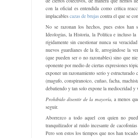
de ciertos colectivos, de manera que hemos ll
con la oficial es entendida como crítica reac
implacables
cazas de brujas
contra el que se con
No se razonan los hechos, pues estos han s
Ideologías, la Historia, la Política e incluso 
rígidamente sin cuestionar nunca su veracidad
nuevos guardianes de la fe, arrogándose la ve
(que pueden ser o no razonables) sino que nie
oponente por medio de ciertas expresiones tópica
exponer un razonamiento serio y estructurado 
(magufo, conspiranoico, cuñao, facha, machista,
debatiendo y tan solo expone la mediocridad y vi
Prohibido disentir de la mayoría,
a menos que
seguir.
Aborrezco a todo aquel con quien no pueda h
tranquilizador al ruido incesante de cacofonía
Pero son estos los tiempos que nos han tocado v