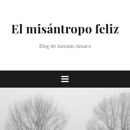
Saltar
al
contenido
El misántropo feliz
Blog de Antonio Amaro