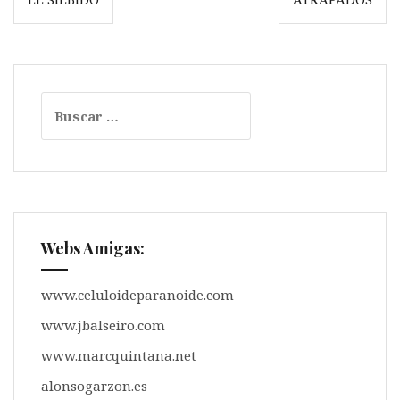
A
o
r
r
de
p
o
a
t
entradas
p
k
m
i
r
Buscar:
Webs Amigas:
www.celuloideparanoide.com
www.jbalseiro.com
www.marcquintana.net
alonsogarzon.es