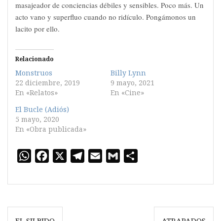
masajeador de conciencias débiles y sensibles. Poco más. Un
acto vano y superfluo cuando no ridículo. Pongámonos un
lacito por ello.
Relacionado
Monstruos
Billy Lynn
22 diciembre, 2019
9 mayo, 2021
En «Relatos»
En «Cine»
El Bucle (Adiós)
5 mayo, 2020
En «Obra publicada»
W
F
X
T
E
G
C
h
a
e
m
m
o
a
c
l
a
a
m
t
e
e
i
i
p
Navegación
s
b
g
l
l
a
EL SILBIDO
ATRAPADOS