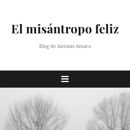
Saltar
al
contenido
El misántropo feliz
Blog de Antonio Amaro