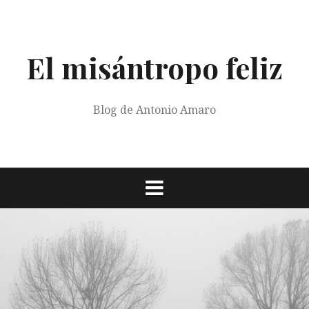
Saltar
al
contenido
El misántropo feliz
Blog de Antonio Amaro