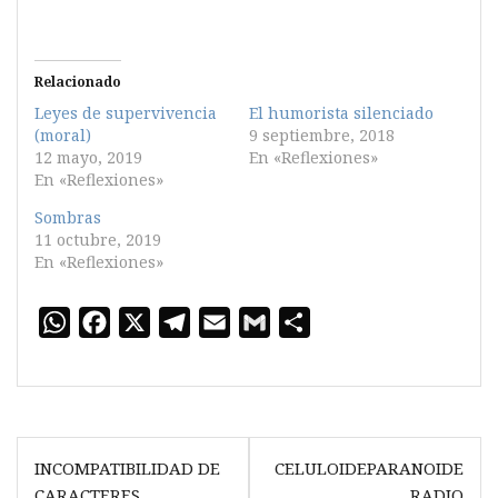
Relacionado
Leyes de supervivencia
El humorista silenciado
(moral)
9 septiembre, 2018
12 mayo, 2019
En «Reflexiones»
En «Reflexiones»
Sombras
11 octubre, 2019
En «Reflexiones»
W
F
X
T
E
G
C
h
a
e
m
m
o
a
c
l
a
a
m
t
e
e
i
i
p
Navegación
s
b
g
l
l
a
INCOMPATIBILIDAD DE
CELULOIDEPARANOIDE
A
o
r
r
de
CARACTERES
RADIO