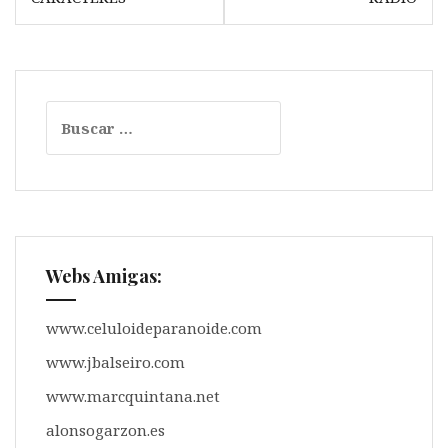
p
o
a
t
entradas
p
k
m
i
r
Buscar:
Webs Amigas:
www.celuloideparanoide.com
www.jbalseiro.com
www.marcquintana.net
alonsogarzon.es