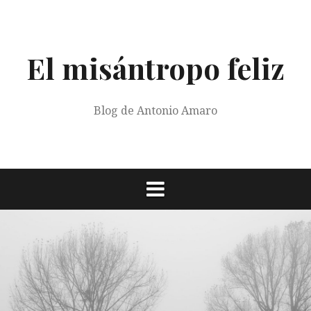
Saltar
al
contenido
El misántropo feliz
Blog de Antonio Amaro