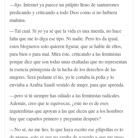
—fijo. Internet ya parece un púlpito lleno de santurrones
predicando y criticando a todo Dios como si no hubiera
mañana.
—Tal cual. Si yo ya sé que la vida es una mierda, no hace
falta que me lo diga ese tipo. Ni nadie. Pero les da igual,
estos blogueros solo quieren figurar, que se hable de ellos,
para bien o para mal. Mira éste, criticando a las feministas
porque dice que son todas unas exaltadas que no representan
la esencia primigenia de la lucha de los derechos de las
mujeres. Será pedante el tío, yo le cortaba la polla y lo
enviaba a Arabia Saudí vestido de mujer, para que aprenda.
—pero si tú siempre has odiado a las feministas radicales.
Además, creo que te equivocas, ¿este no es de esos
izquierdistas que apoyan a las que dicen que a los hombres
hay que caparlos primero y preguntar después?
—No sé, no me líes, lo que haya escrito ese gilipollas es lo
de menos, solo sé que no estaba de acuerdo y que me puso