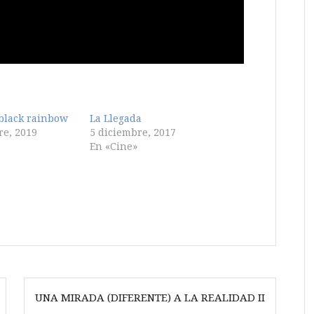
black rainbow
La Llegada
re, 2019
5 diciembre, 2017
En «Cine»
UNA MIRADA (DIFERENTE) A LA REALIDAD II