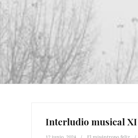
Interludio musical XI
12 junio, 2024
El misántropo feliz